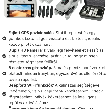
Fejlett GPS pozícionálás
: Stabil repülést és egy
gombos biztonságos visszatérést biztosít, ideális
kezdő pilóták számára.
Dupla HD kamera
: Kiváló légi felvételeket készít az
elöl állítható lencsével akár 90°-ig, hogy minden
részletet rögzítsen felülről.
6 csatornás giroszkóp
: Sima és precíz manővereket
biztosít minden irányban, egyszerűvé és ellenőrzötté
téve a repülést.
Beépített WiFi funkciók
: Alkalmazás segítségével
vezérelhető, valós idejű fotók készítéséhez, videók
rögzítéséhez, pályák követéséhez és intelligens
repülés aktiválásához.
Összecsukható és kompakt design
: Könnyen