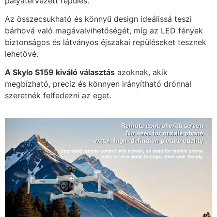
pályatervezett repülés.
Az összecsukható és könnyű design ideálissá teszi
bárhová való magávalvihetőségét, míg az LED fények
biztonságos és látványos éjszakai repüléseket tesznek
lehetővé.
A Skylo S159 kiváló választás
azoknak, akik
megbízható, precíz és könnyen irányítható drónnal
szeretnék felfedezni az eget.