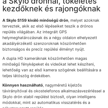
a Skylo drónnal, tökéletes
kezdőknek és rajongóknak
A Skylo S159 kiváló minőségű drón
, melyet azoknak
terveztek, akik az első lépéseiket teszik a drónos
repülés világában. Az integrált GPS
helymeghatározásnak és a négy oldalon elhelyezett
akadályérzékelő szenzoroknak köszönhetően
biztonságos és precíz repülési élményt nyújt.
A dupla HD kameráknak köszönhetően magas
minőségű fényképeket és videókat lehet készíteni,
lehetőség van az első kamera szögének beállítására a
teljes látószög érdekében.
Könnyen használható
, nagyméretű kijelzős
távirányítóval és okostelefonos alkalmazásvezérléssel a
Skylo drón stabil repülést biztosít, olyan intelligens
módokkal, mint az automatikus visszatérés és a