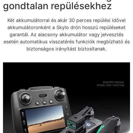
gondtalan repülésekhez
Két akkumulátorral és akár 30 perces repülési idővel
akkumulátoronként a Skylo drón hosszú repüléseket
garantál. Az alacsony akkumulátor vagy jelvesztés
esetén automatikus visszatérés funkciók megbízható és
biztonságos irányítást biztosítanak.