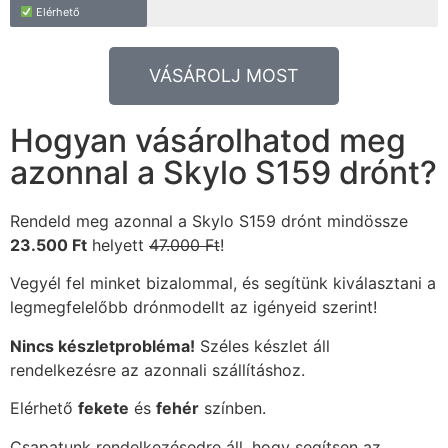
Elérhető
VÁSÁROLJ MOST
Hogyan vásárolhatod meg
azonnal a Skylo S159 drónt?
Rendeld meg azonnal a Skylo S159 drónt mindössze
23.500 Ft
helyett
47.000 Ft
!
Vegyél fel minket bizalommal, és segítünk kiválasztani a
legmegfelelőbb drónmodellt az igényeid szerint!
Nincs készletprobléma!
Széles készlet áll
rendelkezésre az azonnali szállításhoz.
Elérhető
fekete
és
fehér
színben.
Csapatunk rendelkezésedre áll, hogy segítsen az