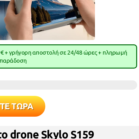
9€ + γρήγορη αποστολή σε 24/48 ώρες + πληρωμή
 παράδοση
ΤΕ ΤΩΡΑ
 το drone Skylo S159