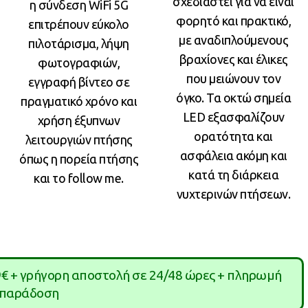
σχεδιαστεί για να είναι
η σύνδεση WiFi 5G
φορητό και πρακτικό,
επιτρέπουν εύκολο
με αναδιπλούμενους
πιλοτάρισμα, λήψη
βραχίονες και έλικες
φωτογραφιών,
που μειώνουν τον
εγγραφή βίντεο σε
όγκο. Τα οκτώ σημεία
πραγματικό χρόνο και
LED εξασφαλίζουν
χρήση έξυπνων
ορατότητα και
λειτουργιών πτήσης
ασφάλεια ακόμη και
όπως η πορεία πτήσης
κατά τη διάρκεια
και το follow me.
νυχτερινών πτήσεων.
9€ + γρήγορη αποστολή σε 24/48 ώρες + πληρωμή
 παράδοση