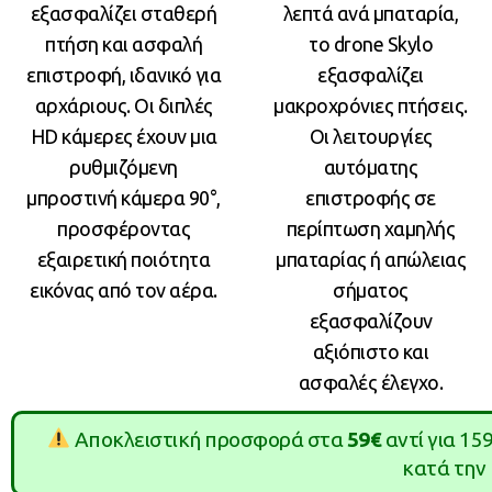
εξασφαλίζει σταθερή
λεπτά ανά μπαταρία,
πτήση και ασφαλή
το drone Skylo
επιστροφή, ιδανικό για
εξασφαλίζει
αρχάριους. Οι διπλές
μακροχρόνιες πτήσεις.
HD κάμερες έχουν μια
Οι λειτουργίες
ρυθμιζόμενη
αυτόματης
μπροστινή κάμερα 90°,
επιστροφής σε
προσφέροντας
περίπτωση χαμηλής
εξαιρετική ποιότητα
μπαταρίας ή απώλειας
εικόνας από τον αέρα.
σήματος
εξασφαλίζουν
αξιόπιστο και
ασφαλές έλεγχο.
Αποκλειστική προσφορά στα
59€
αντί για 15
κατά την