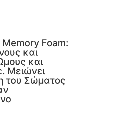
ό Memory Foam:
νους και
Ώμους και
. Μειώνει
η του Σώματος
αν
πνο