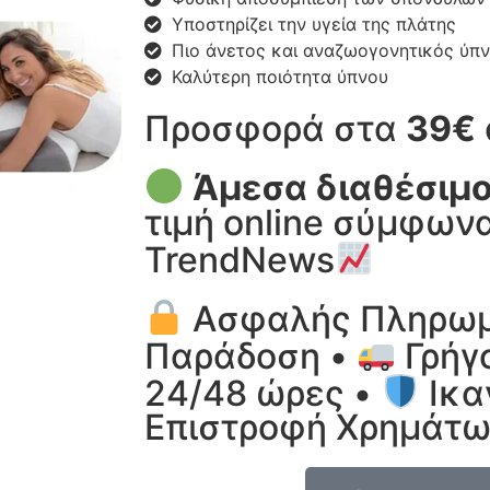
Υποστηρίζει την υγεία της πλάτης
Πιο άνετος και αναζωογονητικός ύπ
Καλύτερη ποιότητα ύπνου
Προσφορά στα
39€
Άμεσα διαθέσιμ
τιμή online σύμφωνα
TrendNews
Ασφαλής Πληρωμ
Παράδοση •
Γρήγ
24/48 ώρες •
Ικα
Επιστροφή Χρημάτ