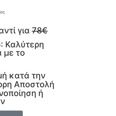
νος
αντί για
78€
ο
: Καλύτερη
 με το
ή κατά την
ορη Αποστολή
νοποίηση ή
ων