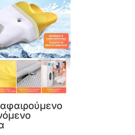
 αφαιρούμενο
νόμενο
α