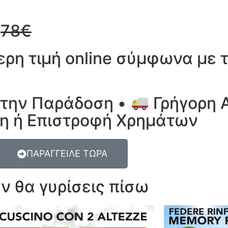
α
78€
ερη τιμή online σύμφωνα με
την Παράδοση •
Γρήγορη 
η ή Επιστροφή Χρημάτων
ΠΑΡΑΓΓΕΙΛΕ ΤΩΡΑ
εν θα γυρίσεις πίσω