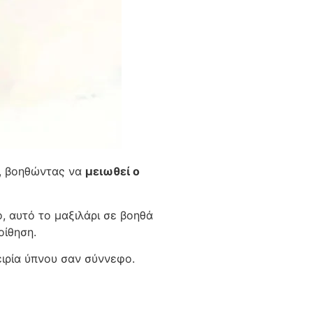
η, βοηθώντας να
μειωθεί ο
, αυτό το μαξιλάρι σε βοηθά
οίθηση.
ειρία ύπνου σαν σύννεφο.