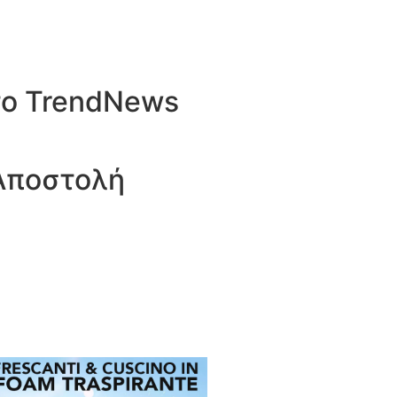
 το TrendNews
Αποστολή