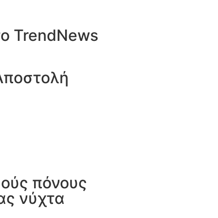
 το TrendNews
Αποστολή
κούς πόνους
ας νύχτα