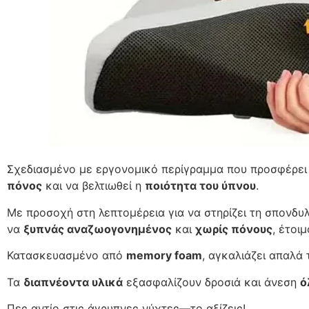
Σχεδιασμένο με εργονομικό περίγραμμα που προσφέρει β
πόνος
και να βελτιωθεί η
ποιότητα του ύπνου
.
Με προσοχή στη λεπτομέρεια για να στηρίζει τη σπονδυλ
να
ξυπνάς αναζωογονημένος
και
χωρίς πόνους
, έτοι
Κατασκευασμένο από
memory foam
, αγκαλιάζει απαλά
Τα
διαπνέοντα υλικά
εξασφαλίζουν δροσιά και άνεση
ό
Πες αντίο στις άγρυπνες νύχτες—το αξίζεις!