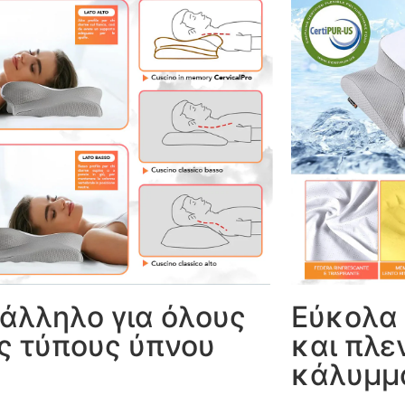
άλληλο για όλους
Εύκολα
ς τύπους ύπνου
και πλε
κάλυμμ