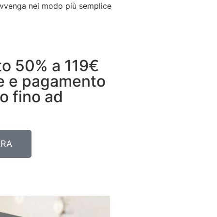
 avvenga nel modo più semplice
to 50% a 119€
me e pagamento
o fino ad
ORA