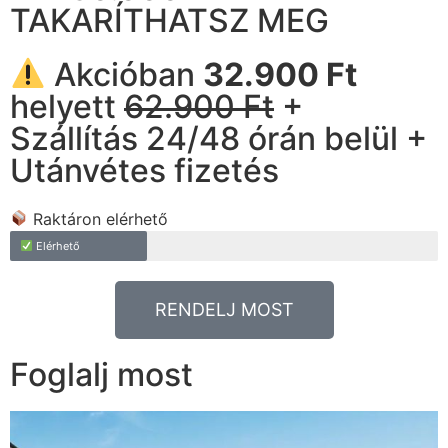
TAKARÍTHATSZ MEG
Akcióban
32.900 Ft
helyett
62.900 Ft
+
Szállítás 24/48 órán belül +
Utánvétes fizetés
Raktáron elérhető
Elérhető
RENDELJ MOST
Foglalj most