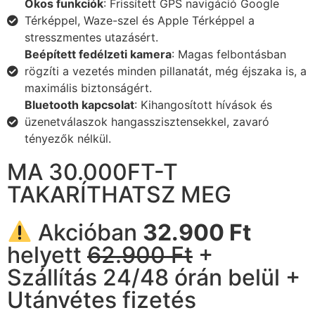
Okos funkciók
: Frissített GPS navigáció Google
Térképpel, Waze-szel és Apple Térképpel a
stresszmentes utazásért.
Beépített fedélzeti kamera
: Magas felbontásban
rögzíti a vezetés minden pillanatát, még éjszaka is, a
maximális biztonságért.
Bluetooth kapcsolat
: Kihangosított hívások és
üzenetválaszok hangasszisztensekkel, zavaró
tényezők nélkül.
MA 30.000FT-T
TAKARÍTHATSZ MEG
Akcióban
32.900 Ft
helyett
62.900 Ft
+
Szállítás 24/48 órán belül +
Utánvétes fizetés