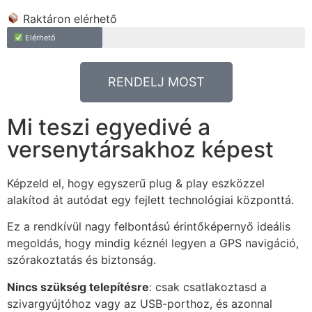
Raktáron elérhető
Elérhető
RENDELJ MOST
Mi teszi egyedivé a
versenytársakhoz képest
Képzeld el, hogy egyszerű plug & play eszközzel
alakítod át autódat egy fejlett technológiai központtá.
Ez a rendkívül nagy felbontású érintőképernyő ideális
megoldás, hogy mindig kéznél legyen a GPS navigáció,
szórakoztatás és biztonság.
Nincs szükség telepítésre
: csak csatlakoztasd a
szivargyújtóhoz vagy az USB-porthoz, és azonnal