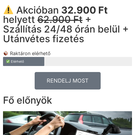
Akcióban
32.900 Ft
helyett
62.900 Ft
+
Szállítás 24/48 órán belül +
Utánvétes fizetés
Raktáron elérhető
Elérhető
RENDELJ MOST
Fő előnyök