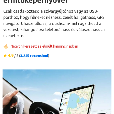
érintőképernyővel
Csak csatlakoztasd a szivargyújtóhoz vagy az USB-
porthoz, hogy filmeket nézhess, zenét hallgathass, GPS
navigátort használhass, a dashcam-mel rögzíthesd a
vezetést, kihangosítva telefonálhass és válaszolhass az
üzenetekre.
Nagyon keresett az elmúlt harminc napban
★ 4.9
/ 5 (
3.245 recensioni
)