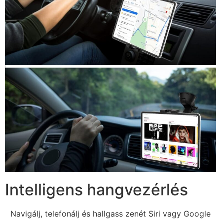
Intelligens hangvezérlés
Navigálj, telefonálj és hallgass zenét Siri vagy Google