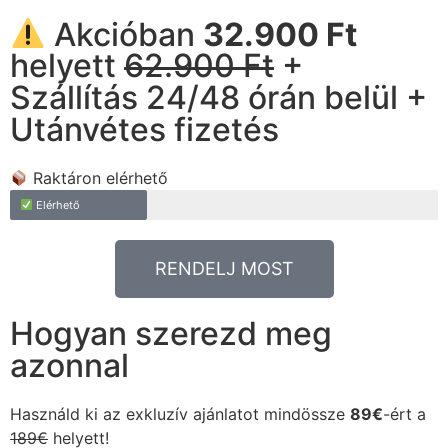
Akcióban
32.900 Ft
helyett
62.900 Ft
+
Szállítás 24/48 órán belül +
Utánvétes fizetés
Raktáron elérhető
Elérhető
RENDELJ MOST
Hogyan szerezd meg
azonnal
Használd ki az exkluzív ajánlatot mindössze
89€
-ért a
189€
helyett!