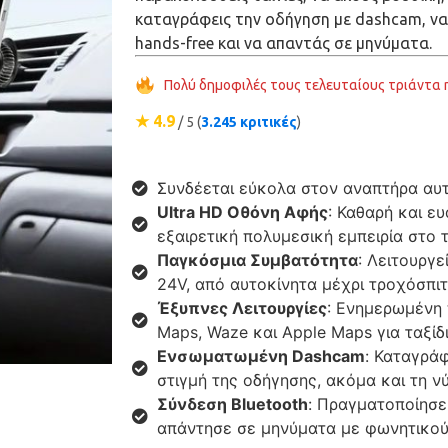
καταγράφεις την οδήγηση με dashcam, να
hands-free και να απαντάς σε μηνύματα.
Πολύ δημοφιλές τους τελευταίους τριάντα 
★ 4.9
/ 5 (
3.245 κριτικές
)
Συνδέεται εύκολα στον αναπτήρα αυτ
Ultra HD Οθόνη Αφής
: Καθαρή και ευ
εξαιρετική πολυμεσική εμπειρία στο τ
Παγκόσμια Συμβατότητα
: Λειτουργ
24V, από αυτοκίνητα μέχρι τροχόσπιτ
Έξυπνες Λειτουργίες
: Ενημερωμένη
Maps, Waze και Apple Maps για ταξίδ
Ενσωματωμένη Dashcam
: Καταγρά
στιγμή της οδήγησης, ακόμα και τη νύ
Σύνδεση Bluetooth
: Πραγματοποίησε 
απάντησε σε μηνύματα με φωνητικού