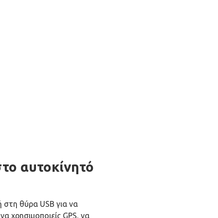
το αυτοκίνητό
 στη θύρα USB για να
 να χρησιμοποιείς GPS, να