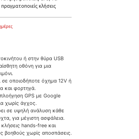
 πραγματοποιείς κλήσεις
ημέρες
οκινήτου ή στην θύρα USB
αίσθητη οθόνη για μια
ιμόνι.
εί σε οποιοδήποτε όχημα 12V ή
α και φορτηγά.
 πλοήγηση GPS με Google
ια χωρίς άγχος.
φει σε υψηλή ανάλυση κάθε
χτα, για μέγιστη ασφάλεια.
κλήσεις hands-free και
ς βοηθούς χωρίς αποσπάσεις.