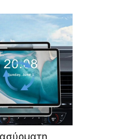
 ασύρματη