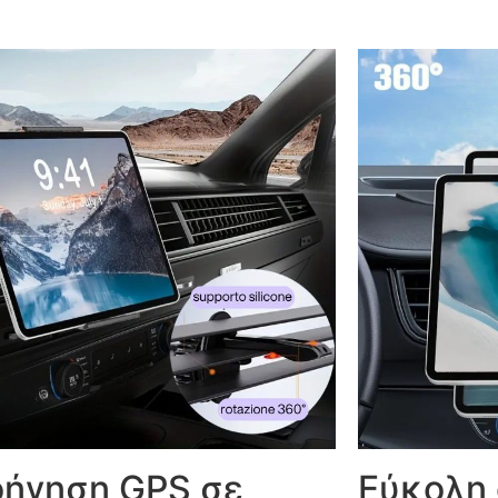
ήγηση GPS σε
Εύκολη