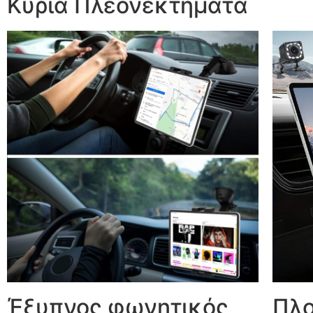
Κύρια Πλεονεκτήματα
Έξυπνος φωνητικός
Πλο