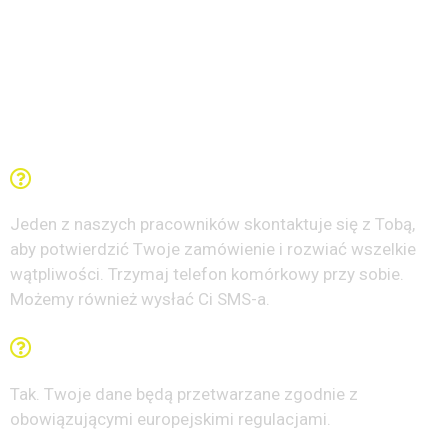
Najczęstsze pytania
Co się stanie po wypełnieniu formularza?
Jeden z naszych pracowników skontaktuje się z Tobą,
aby potwierdzić Twoje zamówienie i rozwiać wszelkie
wątpliwości. Trzymaj telefon komórkowy przy sobie.
Możemy również wysłać Ci SMS-a.
Czy moje dane są bezpieczne?
Tak. Twoje dane będą przetwarzane zgodnie z
obowiązującymi europejskimi regulacjami.