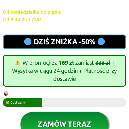
Obsługa klienta dostępna
Od
poniedziałku
do
piątku
Od
9
:00
do
17:00
DZIŚ ZNIŻKA -50%
W promocji za
169 zł
zamiast
338 zł
+
Wysyłka w ciągu 24 godzin + Płatność przy
dostawie
Dostępność w Magazynie
Dostępny
ZAMÓW TERAZ