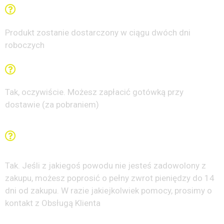
Jak szybko otrzymam paczkę?
Produkt zostanie dostarczony w ciągu dwóch dni
roboczych
Czy mogę zapłacić gotówką przy dostawie?
Tak, oczywiście. Możesz zapłacić gotówką przy
dostawie (za pobraniem)
Czy istnieje gwarancja satysfakcji lub zwrotu
pieniędzy?
Tak. Jeśli z jakiegoś powodu nie jesteś zadowolony z
zakupu, możesz poprosić o pełny zwrot pieniędzy do 14
dni od zakupu. W razie jakiejkolwiek pomocy, prosimy o
kontakt z Obsługą Klienta