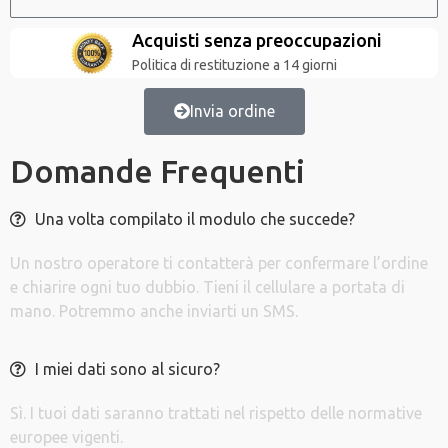
Acquisti senza preoccupazioni
Politica di restituzione a 14 giorni
Invia ordine
Domande Frequenti
Una volta compilato il modulo che succede?
Un nostro operatore ti contatterà per confermare l’ordine
e chiarire ogni tuo dubbio. Tieni il cellulare a portata di
mano. Potremmo anche inviarti un SMS.
I miei dati sono al sicuro?
Sì. I tuoi dati saranno trattati nel rispetto delle normative
europee vigenti.