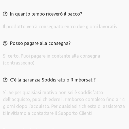
In quanto tempo riceverò il pacco?
Il prodotto verrà consegnato entro due giorni lavorativi
Posso pagare alla consegna?
Sì certo. Puoi pagare in contante alla consegna
(contrassegno)
C'è la garanzia Soddisfatti o Rimborsati?
Sì. Se per qualsiasi motivo non sei è soddisfatto
dell’acquisto, puoi chiedere il rimborso completo fino a 14
giorni dopo l’acquisto. Per qualsiasi richiesta di assistenza
ti invitiamo a contattare il Supporto Clienti