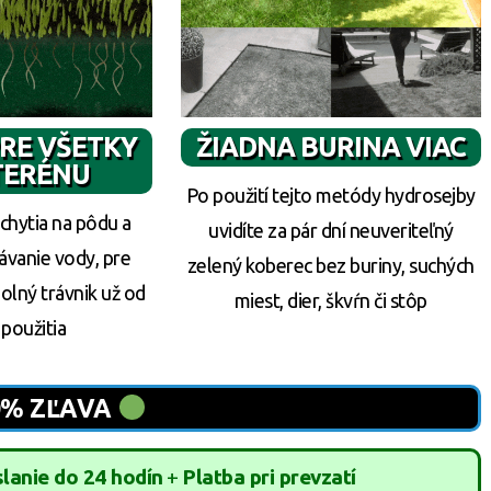
RE VŠETKY
ŽIADNA BURINA VIAC
TERÉNU
Po použití tejto metódy hydrosejby
chytia na pôdu a
uvidíte za pár dní neuveriteľný
ávanie vody, pre
zelený koberec bez buriny, suchých
lný trávnik už od
miest, dier, škvŕn či stôp
použitia
0% ZĽAVA
lanie do 24 hodín
+
Platba pri prevzatí