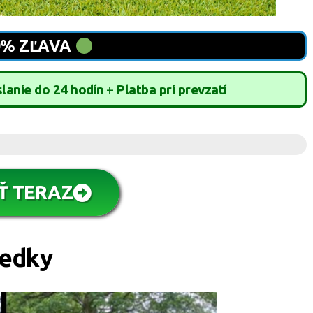
0% ZĽAVA
lanie do 24 hodín
+
Platba pri prevzatí
Ť TERAZ
ledky