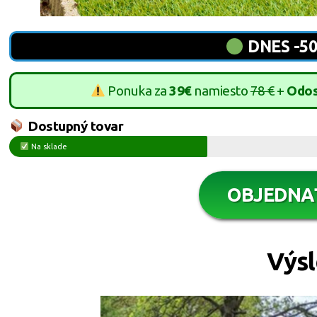
DNES -5
Ponuka za
39€
namiesto
78 €
+
Odos
Dostupný tovar
Na sklade
OBJEDNA
Výs