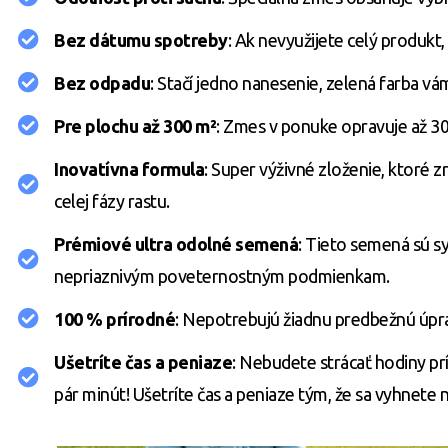
Bez dátumu spotreby
: Ak nevyužijete celý produkt
Bez odpadu
: Stačí jedno nanesenie, zelená farba vá
Pre plochu až 300 m²
: Zmes v ponuke opravuje až 3
Inovatívna formula
: Super výživné zloženie, ktoré z
celej fázy rastu.
Prémiové ultra odolné semená
: Tieto semená sú s
nepriaznivým poveternostným podmienkam.
100 % prírodné
: Nepotrebujú žiadnu predbežnú úpra
Ušetríte čas a peniaze
: Nebudete strácať hodiny p
pár minút! Ušetríte čas a peniaze tým, že sa vyhnet