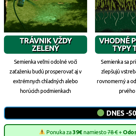
TRÁVNIK VŽDY
VHODNÉ P
ZELENÝ
TYPY 
Semienka veľmi odolné voči
Semienka sa pri
zaťaženiu budú prosperovať aj v
zlepšujú vstreb
extrémnych chladných alebo
rovnomerný a odo
horúcich podmienkach
prvého 
DNES -5
Ponuka za
39€
namiesto
78 €
+
Odos