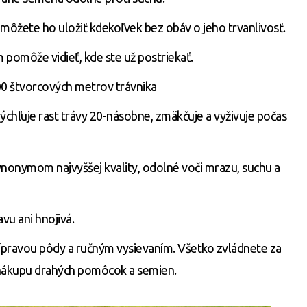
, môžete ho uložiť kdekoľvek bez obáv o jeho trvanlivosť.
m pomôže vidieť, kde ste už postriekať.
00 štvorcových metrov trávnika
rýchľuje rast trávy 20-násobne, zmäkčuje a vyživuje počas
ynonymom najvyššej kvality, odolné voči mrazu, suchu a
vu ani hnojivá.
rípravou pôdy a ručným vysievaním. Všetko zvládnete za
e nákupu drahých pomôcok a semien.