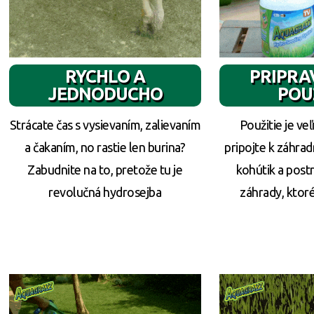
RYCHLO A
PRIPRA
JEDNODUCHO
POU
Strácate čas s vysievaním, zalievaním
Použitie je ve
a čakaním, no rastie len burina?
pripojte k záhrad
Zabudnite na to, pretože tu je
kohútik a post
revolučná hydrosejba
záhrady, ktoré