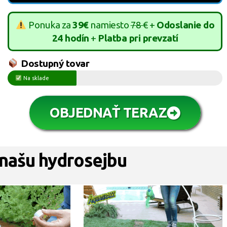
Ponuka za
39€
namiesto
78 €
+
Odoslanie do
24 hodín
+
Platba pri prevzatí
Dostupný tovar
Na sklade
OBJEDNAŤ TERAZ
 našu hydrosejbu