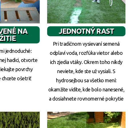
VENÉ NA
JEDNOTNÝ RAST
ŽITIE
Pri tradičnom vysievaní semená
ľmi jednoduché:
odplaví voda, rozfúka vietor alebo
nej hadici, otvorte
ich zjedia vtáky. Okrem toho nikdy
riekajte povrchy
neviete, kde ste už vysiali. S
 chcete ošetriť
hydrosejbou sa všetko mení:
okamžite vidíte, kde bolo nanesené,
a dosiahnete rovnomerné pokrytie