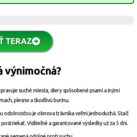
Ť TERAZ
ká výnimočná?
. Opravuje suché miesta, diery spôsobené psami a inými
 mach, plesne a škodlivú burinu.
u odolnosťou je obnova trávnika veľmi jednoduchá. Stačí
postriekať. Viditeľné a garantované výsledky už za 5 dní.
rané semená odolné proti suchu.