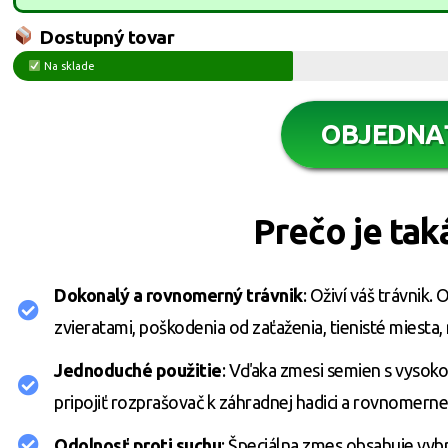
Dostupný tovar
Na sklade
OBJEDNA
Prečo je ta
Dokonalý a rovnomerný trávnik
: Oživí váš trávnik
zvieratami, poškodenia od zaťaženia, tienisté miesta,
Jednoduché použitie
: Vďaka zmesi semien s vysoko
pripojiť rozprašovač k záhradnej hadici a rovnomerne 
Odolnosť proti suchu
: Špeciálna zmes obsahuje vyb