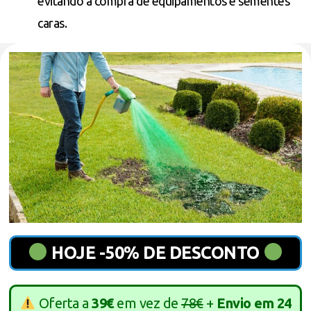
evitando a compra de equipamentos e sementes
caras.
HOJE -50% DE DESCONTO
Oferta a
39€
em vez de
78€
+
Envio em 24