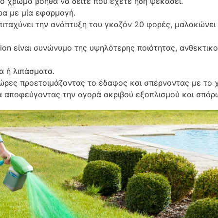
νο χρώμα βοηθά να δείτε πού έχετε ήδη ψεκάσει.
ρα με μία εφαρμογή.
ιταχύνει την ανάπτυξη του γκαζόν 20 φορές, μαλακώνει κ
ion είναι συνώνυμο της υψηλότερης ποιότητας, ανθεκτικοί
α ή λιπάσματα.
 ώρες προετοιμάζοντας το έδαφος και σπέρνοντας με το χ
α αποφεύγοντας την αγορά ακριβού εξοπλισμού και σπόρ