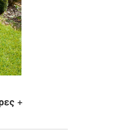
ρες
+