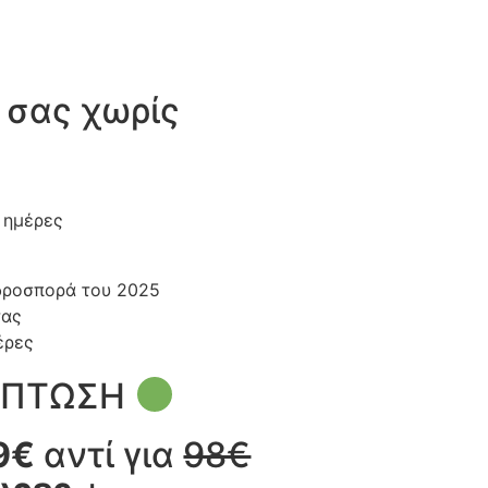
 σας χωρίς
 ημέρες
υδροσπορά του 2025
τας
έρες
ΚΠΤΩΣΗ
9€
αντί για
98€