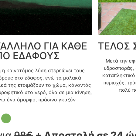
ΑΛΛΗΛΟ ΓΙΑ ΚΑΘΕ
ΤΕΛΟΣ 
ΠΟ ΕΔΑΦΟΥΣ
Μετά την εφ
υδροσποράς, 
 η καινοτόμος λύση στερεώνει τους
καταπληκτικό 
όρους στο έδαφος, ενώ τα μαλακά
περιοχές, τρύ
ικά της ετοιμάζουν το χώμα, κάνοντάς
πολύ π
ροφητικό στο νερό, όλα σε μια κίνηση,
για ένα όμορφο, πράσινο γκαζόν
Η
για
98€
+
Αποστολή σε 24 ώ