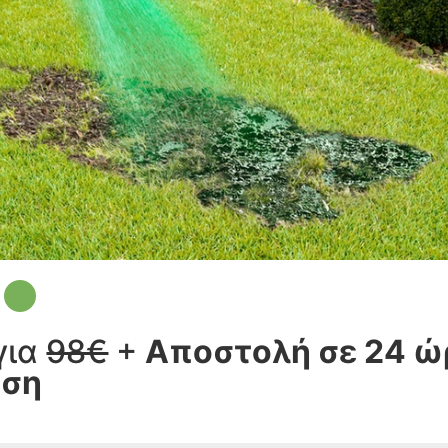
Η
για
98€
+
Αποστολή σε 24 ώ
οση