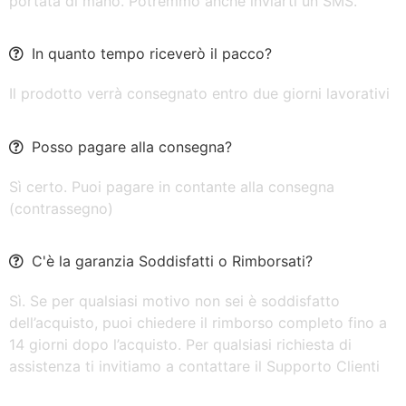
portata di mano. Potremmo anche inviarti un SMS.
In quanto tempo riceverò il pacco?
Il prodotto verrà consegnato entro due giorni lavorativi
Posso pagare alla consegna?
Sì certo. Puoi pagare in contante alla consegna
(contrassegno)
C'è la garanzia Soddisfatti o Rimborsati?
Sì. Se per qualsiasi motivo non sei è soddisfatto
dell’acquisto, puoi chiedere il rimborso completo fino a
14 giorni dopo l’acquisto. Per qualsiasi richiesta di
assistenza ti invitiamo a contattare il Supporto Clienti