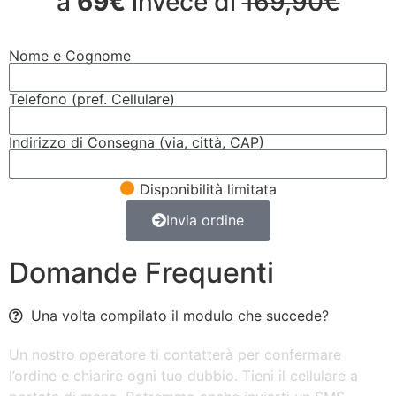
a
69€
invece di
169,90€
Nome e Cognome
Telefono (pref. Cellulare)
Indirizzo di Consegna (via, città, CAP)
Disponibilità limitata
Invia ordine
Domande Frequenti
Una volta compilato il modulo che succede?
Un nostro operatore ti contatterà per confermare
l’ordine e chiarire ogni tuo dubbio. Tieni il cellulare a