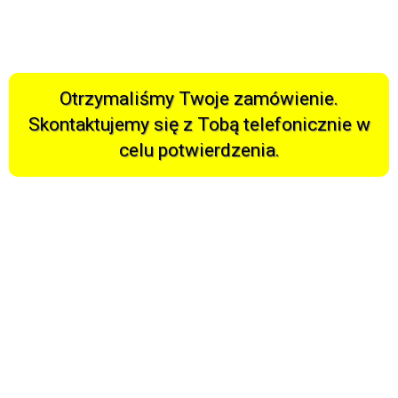
Otrzymaliśmy Twoje zamówienie.
Skontaktujemy się z Tobą telefonicznie w
celu potwierdzenia.